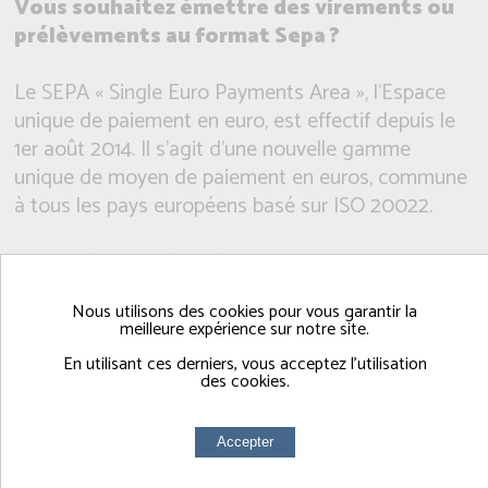
Vous souhaitez émettre des virements ou
prélèvements au format Sepa ?
Le SEPA « Single Euro Payments Area », l'Espace
unique de paiement en euro, est effectif depuis le
1er août 2014. Il s'agit d'une nouvelle gamme
unique de moyen de paiement en euros, commune
à tous les pays européens basé sur ISO 20022.
A partir de cette date, les virement et
prélèvements effectués par les associations,
Nous utilisons des cookies pour vous garantir la
entreprises, TPE, PME, comités d'entreprises,
meilleure expérience sur notre site.
syndicats, clubs, devront obligatoirement respecter
En utilisant ces derniers, vous acceptez l'utilisation
les nouvelles normes qui y sont liées.
des cookies.
Les principaux éditeurs de logiciels comptables ont
certainement mis à jour leurs solutions afin d'être