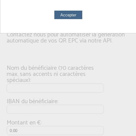
le paiement par votre client. Pour le moment,
seuls certains pays européens de la zone SEPA
proposent ce service : Allemagne, Autriche,
Belgique, Finlande et Pays-Bas.
Contactez nous pour automatiser la génération
automatique de vos QR EPC via notre API.
Nom du bénéficiaire (70 caractères
max, sans accents ni caractères
spéciaux):
IBAN du bénéficiaire:
Montant en €: